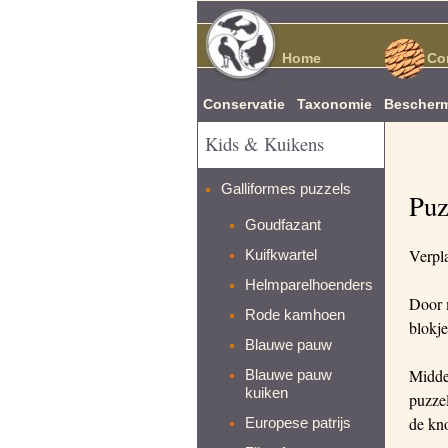
Home
Co
Conservatie
Taxonomie
Bescherm
Kids & Kuikens
Galliformes puzzels
Puz
Goudfazant
Verpla
Kuifkwartel
Helmparelhoenders
Door m
Rode kamhoen
blokje
Blauwe pauw
Midde
Blauwe pauw
kuiken
puzzel
de kno
Europese patrijs