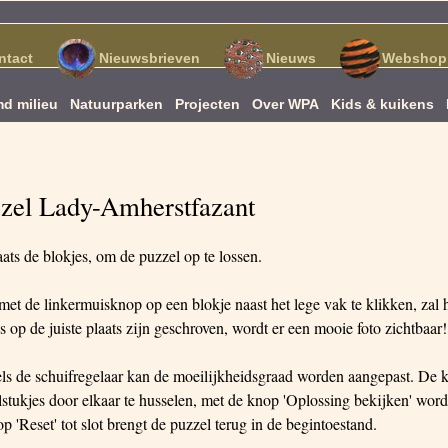
ntact
Nieuwsbrieven
Nieuws
Webshop
d milieu
Natuurparken
Projecten
Over WPA
Kids & kuikens
zel Lady-Amherstfazant
ats de blokjes, om de puzzel op te lossen.
et de linkermuisknop op een blokje naast het lege vak te klikken, zal h
s op de juiste plaats zijn geschroven, wordt er een mooie foto zichtbaar!
ls de schuifregelaar kan de moeilijkheidsgraad worden aangepast. De k
stukjes door elkaar te husselen, met de knop 'Oplossing bekijken' word
p 'Reset' tot slot brengt de puzzel terug in de begintoestand.