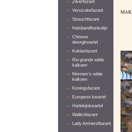
Zilverfazant
Versicolorfazant
MAK
Strauchfazant
Halsbandfrankolijn
Chinese
dwergkwartel
Koklasfazant
Rio grande wilde
kalkoen
Merriam's wilde
kalkoen
Koningsfazant
Europese kwartel
Harlekijnkwartel
Wallichfazant
Lady Amherstfazant