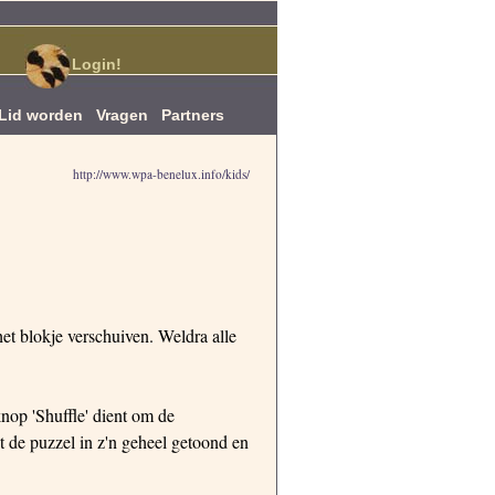
Login!
Lid worden
Vragen
Partners
http://www.wpa-benelux.info/
kids/
et blokje verschuiven. Weldra alle
nop 'Shuffle' dient om de
t de puzzel in z'n geheel getoond en