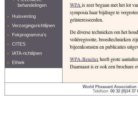
WPA
is zeer begaan met het lot v
behandelingen
symposia haar bijdrage te vergroten
Huisvesting
geïnteresseerden.
Verzorgingsrichtlijnen
De diverse technieken om het houd
Fokprogramma's
volièregrootte, broedtechnieken zi
CITES
bijeenkomsten en publicaties uitge
IATA-richtlijnen
WPA-Benelux
heeft grote aantalle
Ethiek
Daarnaast is er ook een brochure o
World Pheasant Association
Telefoon:
00 32 (0)14 37 