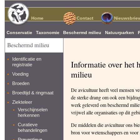
Home
Contact
Nieuwsbrie
Conservatie
Taxonomie
Beschermd milieu
Natuurparken
Beschermd milieu
Identificatie en
Informatie over het
registratie
milieu
Voeding
Broeden
De avicultuur heeft veel mensen ve
Broedtijd & ringmaat
de sterke drang om ook een bijdrag
Ziekteleer
werk geleverd om beschermd milieu 
Verschijnselen
vrijwel alle organisaties op dit geb
herkennen
De middelen die avicultuur ons bie
Curatieve
behandelingen
bron voor wetenschappers en voor s
Preventieve