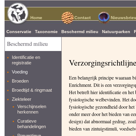
Home
Contact
Nieuwsbrie
Conservatie
Taxonomie
Beschermd milieu
Natuurparken
Beschermd milieu
Identificatie en
Verzorgingsrichtlijn
registratie
Voeding
Een belangrijk principe waaraan bi
Broeden
Enrichment. Dit is een verzorgingsp
Broedtijd & ringmaat
Het betreft hier identificatie en h
fysiologische welbevinden. Het do
Ziekteleer
fysiologische gezondheid door het 
Verschijnselen
herkennen
onder meer door het bieden van een
design) dat abnormaal gedrag, zoal
Curatieve
behandelingen
bieden van zintuigstimuli, voedselv
Preventieve