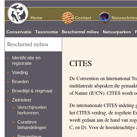
Home
Contact
Nieuwsbrie
Conservatie
Taxonomie
Beschermd milieu
Natuurparken
Beschermd milieu
Identificatie en
CITES
registratie
Voeding
De Convention on International Tr
Broeden
multilaterale afspraken die gemaak
Broedtijd & ringmaat
of Nature (IUCN). CITES wordt o
Ziekteleer
De internationale CITES indeling g
Verschijnselen
het CITES-verdrag, de zogehete Eu
herkennen
wordt gedaan aan de hand van zogehe
Curatieve
C, en D). Voor de hoenderachtige zi
behandelingen
Preventieve