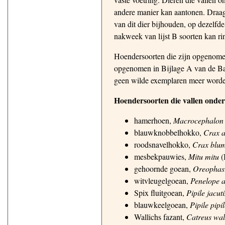
andere manier kan aantonen. Draagt
van dit dier bijhouden, op dezelfde
nakweek van lijst B soorten kan rin
Hoendersoorten die zijn opgenomen
opgenomen in Bijlage A van de Bas
geen wilde exemplaren meer worde
Hoendersoorten die vallen onder
hamerhoen,
Macrocephalon
blauwknobbelhokko,
Crax a
roodsnavelhokko,
Crax blum
mesbekpauwies,
Mitu mitu
(
gehoornde goean,
Oreophasi
witvleugelgoean,
Penelope a
Spix fluitgoean,
Pipile jacut
blauwkeelgoean,
Pipile pipi
Wallichs fazant,
Catreus wall