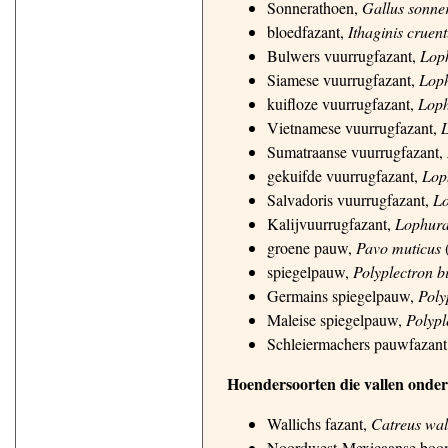
Sonnerathoen,
Gallus sonner
bloedfazant,
Ithaginis cruen
Bulwers vuurrugfazant,
Lop
Siamese vuurrugfazant,
Loph
kuifloze vuurrugfazant,
Loph
Vietnamese vuurrugfazant,
L
Sumatraanse vuurrugfazant,
gekuifde vuurrugfazant,
Lop
Salvadoris vuurrugfazant,
Lo
Kalijvuurrugfazant,
Lophura
groene pauw,
Pavo muticus
(
spiegelpauw,
Polyplectron b
Germains spiegelpauw,
Poly
Maleise spiegelpauw,
Polypl
Schleiermachers pauwfazan
Hoendersoorten die vallen onder
Wallichs fazant,
Catreus wal
Noordwest-Mexicaanse boo