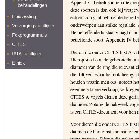
Appendix I betreft soorten die dre
behandelingen
deze soorten is dan ook bij wetgev
Huisvesting
echter toch gaat het met de betref
onderworpen aan strikte regulatie. 
Verzorgingsrichtlijnen
De betreffende lidstaat vraagt daa
Fokprogramma's
betreffende soort. Appendix IV be
CITES
Dieren die onder CITES lijst A val
IATA-richtlijnen
Hierop staat o.a. de geboortedatum
Ethiek
diameter van de ring die relevant zi
dier blijven, waar het ook heengaa
houden waarin men o.a. noteert h
eventuele latere verkoop, verkrege
CITES A vogels dienen deze gering
diameter. Zolang de nakweek vogels
is een CITES-document voor hen n
Voor dieren die onder CITES lijst
dat men de herkomst kan aantonen
vaste voetring. Dieren die vallen 