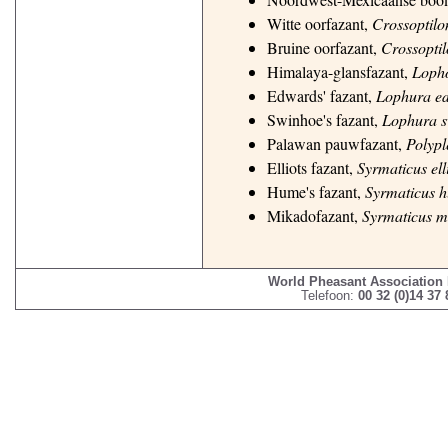
Witte oorfazant,
Crossoptilo
Bruine oorfazant,
Crossopti
Himalaya-glansfazant,
Loph
Edwards' fazant,
Lophura e
Swinhoe's fazant,
Lophura s
Palawan pauwfazant,
Polypl
Elliots fazant,
Syrmaticus elli
Hume's fazant,
Syrmaticus 
Mikadofazant,
Syrmaticus m
World Pheasant Association
Telefoon:
00 32 (0)14 37 