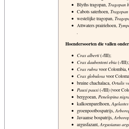
Blyths tragopan,
Tragopan bl
Cabots saterhoen,
Tragopan 
westelijke tragopan,
Tragop
Attwaters prairiehoen,
Tympa
.
Hoendersoorten die vallen onder
Crax alberti
(-/III);
Crax daubentoni ebia
(-/III);
Crax rubra
voor Colombia, C
Crax globulosa
voor Colomal
bruine chachalaca,
Ortalis v
Pauxi pauxi
(-/III) (voor Co
berggoean,
Penelopina nigr
kalkoenparelhoen,
Agelastes
groenpootbospatrijs,
Arborop
Javaanse bospatrijs,
Arboroph
argusfazant,
Argusianus arg