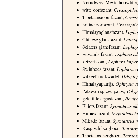
Noordwest-Mexic bobwhite
witte oorfazant,
Crossoptilon
Tibetaanse oorfazant,
Crosso
bruine oorfazant,
Crossopti
Himalayaglansfazant,
Lopho
Chinese glansfazant,
Lophop
Sclaters glansfazant,
Lophoph
Edwards fazant,
Lophura ed
keizerfazant,
Lophura imperi
Swinhoes fazant,
Lophura s
witkeeltandkwartel,
Odontop
Himalayapatrijs,
Ophrysia su
Palawan spiegelpauw,
Polyp
gekuifde argusfazant,
Rheina
Elliots fazant,
Syrmaticus elli
Humes fazant,
Syrmaticus h
Mikado fazant,
Syrmaticus 
Kaspisch berghoen,
Tetraoga
Tibetaans berghoen,
Tetraog