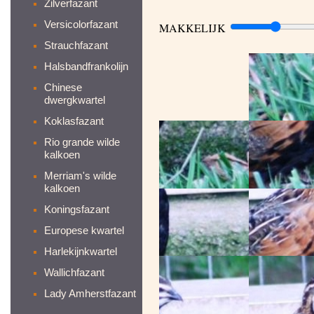
Zilverfazant
Versicolorfazant
MAKKELIJK
Strauchfazant
Halsbandfrankolijn
Chinese
dwergkwartel
Koklasfazant
Rio grande wilde
kalkoen
Merriam's wilde
kalkoen
Koningsfazant
Europese kwartel
Harlekijnkwartel
Wallichfazant
Lady Amherstfazant