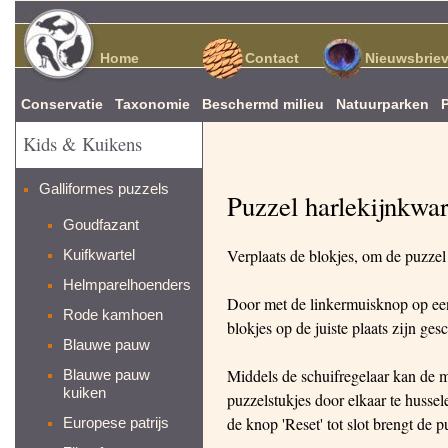
Home
Contact
Nieuwsbrie
Conservatie
Taxonomie
Beschermd milieu
Natuurparken
Kids & Kuikens
Galliformes puzzels
Puzzel harlekijnkwar
Goudfazant
Verplaats de blokjes, om de puzzel 
Kuifkwartel
Helmparelhoenders
Door met de linkermuisknop op een 
Rode kamhoen
blokjes op de juiste plaats zijn ge
Blauwe pauw
Middels de schuifregelaar kan de 
Blauwe pauw
kuiken
puzzelstukjes door elkaar te husse
de knop 'Reset' tot slot brengt de p
Europese patrijs