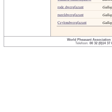
rode dwergfazant
Gallo
pareldwergfazant
Gallop
Ceylondwergfazant
Gallop
World Pheasant Association
Telefoon:
00 32 (0)14 37 