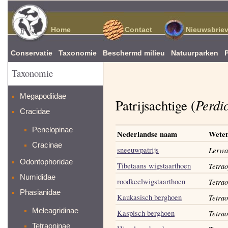
Home
Contact
Nieuwsbrie
Conservatie
Taxonomie
Beschermd milieu
Natuurparken
Taxonomie
Megapodiidae
Perdi
Patrijsachtige (
Cracidae
Penelopinae
Nederlandse naam
Weten
Cracinae
sneeuwpatrijs
Lerwa
Odontophoridae
Tibetaans wigstaarthoen
Tetrao
Numididae
roodkeelwigstaarthoen
Tetrao
Phasianidae
Kaukasisch berghoen
Tetrao
Meleagridinae
Kaspisch berghoen
Tetrao
Tetraoninae