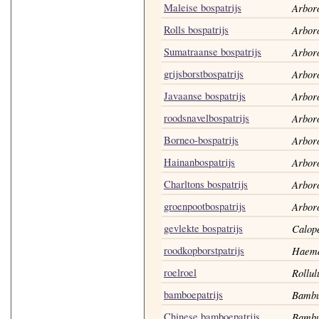
Maleise bospatrijs
Arboro
Rolls bospatrijs
Arboro
Sumatraanse bospatrijs
Arbor
grijsborstbospatrijs
Arboro
Javaanse bospatrijs
Arboro
roodsnavelbospatrijs
Arboro
Borneo-bospatrijs
Arbor
Hainanbospatrijs
Arbor
Charltons bospatrijs
Arboro
groenpootbospatrijs
Arboro
gevlekte bospatrijs
Calop
roodkopborstpatrijs
Haema
roelroel
Rollul
bamboepatrijs
Bambus
Chinese bamboepatrijs
Bambu