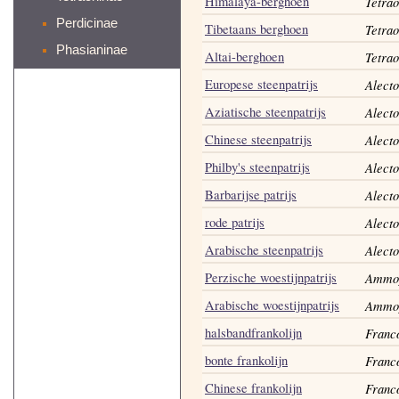
Himalaya-berghoen
Tetrao
Perdicinae
Tibetaans berghoen
Tetrao
Phasianinae
Altai-berghoen
Tetrao
Europese steenpatrijs
Alecto
Aziatische steenpatrijs
Alecto
Chinese steenpatrijs
Alect
Philby's steenpatrijs
Alecto
Barbarijse patrijs
Alecto
rode patrijs
Alecto
Arabische steenpatrijs
Alect
Perzische woestijnpatrijs
Ammop
Arabische woestijnpatrijs
Ammop
halsbandfrankolijn
Franco
bonte frankolijn
Franco
Chinese frankolijn
Franco