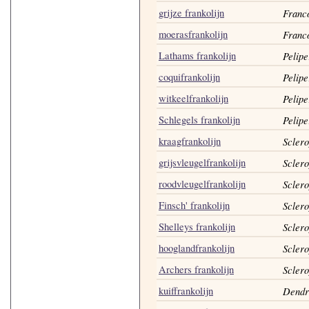
grijze frankolijn
Franco
moerasfrankolijn
Franco
Lathams frankolijn
Pelipe
coquifrankolijn
Pelipe
witkeelfrankolijn
Pelipe
Schlegels frankolijn
Pelipe
kraagfrankolijn
Sclero
grijsvleugelfrankolijn
Sclero
roodvleugelfrankolijn
Sclero
Finsch' frankolijn
Sclero
Shelleys frankolijn
Sclero
hooglandfrankolijn
Sclero
Archers frankolijn
Sclero
kuiffrankolijn
Dendr