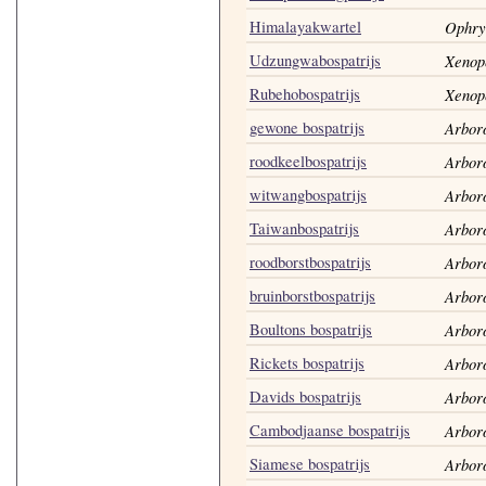
Himalayakwartel
Ophrys
Udzungwabospatrijs
Xenop
Rubehobospatrijs
Xenop
gewone bospatrijs
Arboro
roodkeelbospatrijs
Arboro
witwangbospatrijs
Arboro
Taiwanbospatrijs
Arboro
roodborstbospatrijs
Arboro
bruinborstbospatrijs
Arbor
Boultons bospatrijs
Arboro
Rickets bospatrijs
Arboro
Davids bospatrijs
Arboro
Cambodjaanse bospatrijs
Arbor
Siamese bospatrijs
Arboro