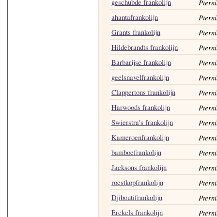
geschubde frankolijn
Pterni
ahantafrankolijn
Pterni
Grants frankolijn
Pterni
Hildebrandts frankolijn
Pterni
Barbarijse frankolijn
Pterni
geelsnavelfrankolijn
Pterni
Clappertons frankolijn
Pterni
Harwoods frankolijn
Pterni
Swierstra's frankolijn
Pterni
Kameroenfrankolijn
Pterni
bamboefrankolijn
Pterni
Jacksons frankolijn
Pterni
roestkopfrankolijn
Pterni
Djiboutifrankolijn
Pterni
Erckels frankolijn
Pterni