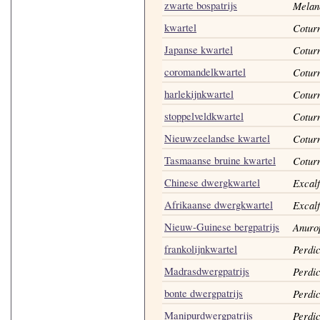
zwarte bospatrijs
Melan
kwartel
Coturn
Japanse kwartel
Coturn
coromandelkwartel
Cotur
harlekijnkwartel
Coturn
stoppelveldkwartel
Coturn
Nieuwzeelandse kwartel
Coturn
Tasmaanse bruine kwartel
Coturn
Chinese dwergkwartel
Excalf
Afrikaanse dwergkwartel
Excalf
Nieuw-Guinese bergpatrijs
Anuro
frankolijnkwartel
Perdic
Madrasdwergpatrijs
Perdi
bonte dwergpatrijs
Perdi
Manipurdwergpatrijs
Perdi