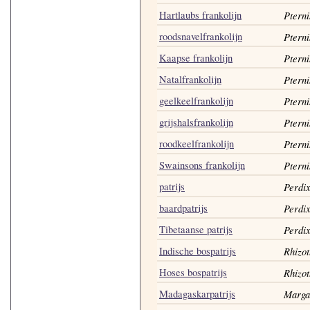
Hartlaubs frankolijn
Pterni
roodsnavelfrankolijn
Pterni
Kaapse frankolijn
Pterni
Natalfrankolijn
Pterni
geelkeelfrankolijn
Pterni
grijshalsfrankolijn
Pterni
roodkeelfrankolijn
Pterni
Swainsons frankolijn
Pterni
patrijs
Perdix
baardpatrijs
Perdix
Tibetaanse patrijs
Perdi
Indische bospatrijs
Rhizot
Hoses bospatrijs
Rhizot
Madagaskarpatrijs
Marga