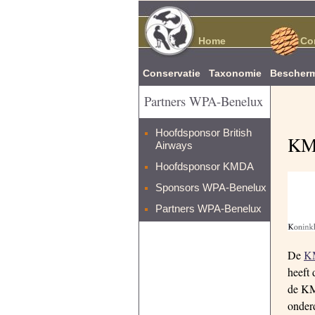
Home
Co
Conservatie
Taxonomie
Bescherm
Partners WPA-Benelux
Hoofdsponsor British
KMD
Airways
Hoofdsponsor KMDA
Sponsors WPA-Benelux
Partners WPA-Benelux
De
K
heeft
de KM
onder