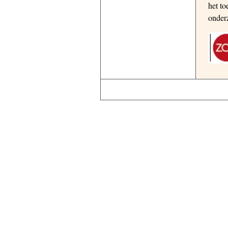
het to
onder