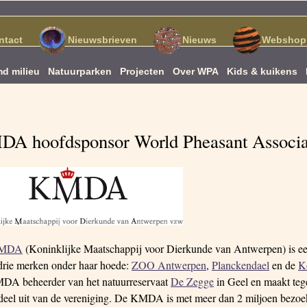
ntact
Nieuwsbrieven
Nieuws
Webshop
d milieu
Natuurparken
Projecten
Over WPA
Kids & kuikens
A hoofdsponsor World Pheasant Associa
MDA
(Koninklijke Maatschappij voor Dierkunde van Antwerpen) is een
 drie merken onder haar hoede:
ZOO Antwerpen
,
Planckendael
en de
K
DA beheerder van het natuurreservaat
De Zegge
in Geel en maakt te
deel uit van de vereniging. De KMDA is met meer dan 2 miljoen bezoeke