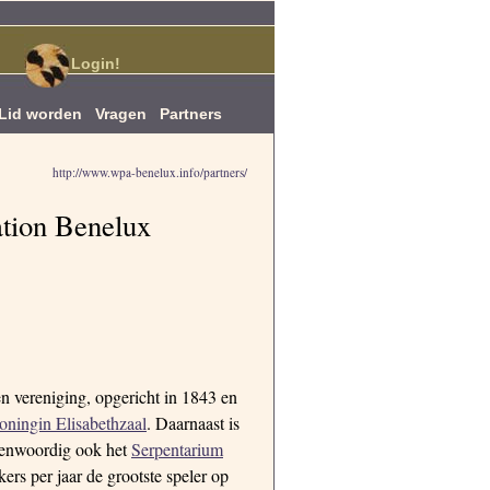
Login!
Lid worden
Vragen
Partners
http://www.wpa-benelux.info/
partners/
tion Benelux
 vereniging, opgericht in 1843 en
oningin Elisabethzaal
. Daarnaast is
genwoordig ook het
Serpentarium
rs per jaar de grootste speler op